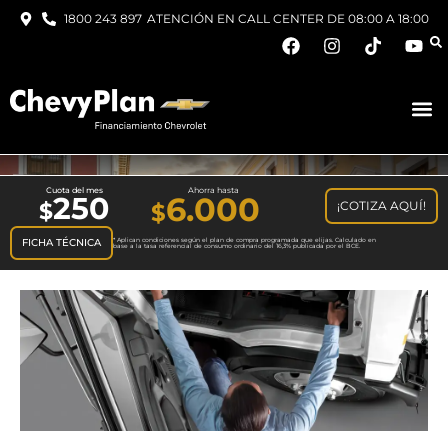
1800 243 897
ATENCIÓN EN CALL CENTER DE 08:00 A 18:00
Cuota del mes
Ahorra hasta
250
6.000
¡COTIZA AQUÍ!
$
FICHA TÉCNICA
* Aplican condiciones según el plan de compra programada que elijas. Calculado en
base a la tasa referencial de consumo ordinario del 16,3% publicada por el BCE.