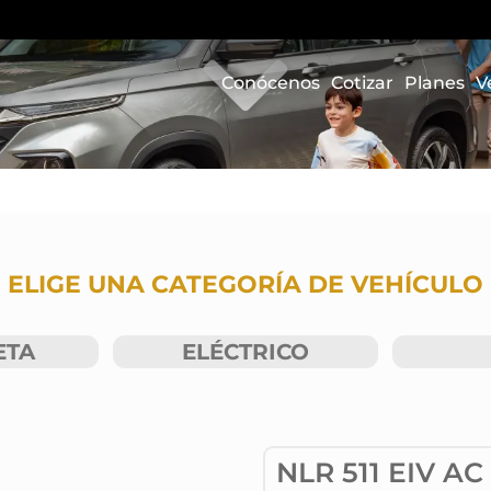
Conócenos
Cotizar
Planes
V
ELIGE UNA CATEGORÍA DE VEHÍCULO
ETA
ELÉCTRICO
NLR 511 EIV AC