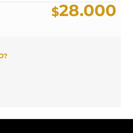
28.000
O?
 mensual
A MENSUAL