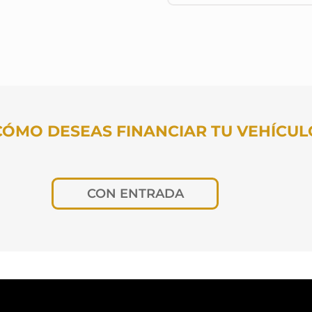
CÓMO DESEAS FINANCIAR TU VEHÍCUL
CON ENTRADA
os meses deseas pagar?
Cuota fija
TUS DATOS PARA CONOCER TU CUOT