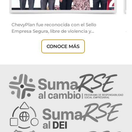
ChevyPlan fue reconocida con el Sello
Es
Empresa Segura, libre de violencia y…
di
en
CONOCE MÁS