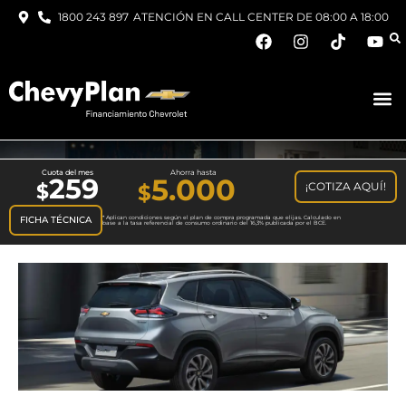
1800 243 897
ATENCIÓN EN CALL CENTER DE 08:00 A 18:00
Cuota del mes
Ahorra hasta
259
5.000
¡COTIZA AQUÍ!
$
FICHA TÉCNICA
* Aplican condiciones según el plan de compra programada que elijas. Calculado en
base a la tasa referencial de consumo ordinario del 16,3% publicada por el BCE.