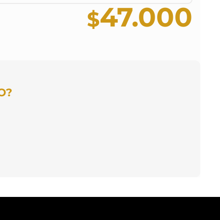
47.000
O?
 mensual
A MENSUAL