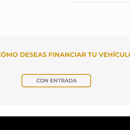
CÓMO DESEAS FINANCIAR TU VEHÍCUL
CON ENTRADA
os meses deseas pagar?
Cuota fija
TUS DATOS PARA CONOCER TU CUOT