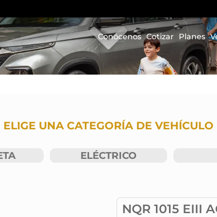
Conócenos
Cotizar
Planes
V
ELIGE UNA CATEGORÍA DE VEHÍCULO
ETA
ELÉCTRICO
NQR 1015 EIII 