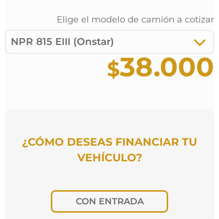
Elige el modelo de
camión
a cotizar
NPR 815 EIII (Onstar)
38.000
¿CÓMO DESEAS FINANCIAR TU
VEHÍCULO?
CON ENTRADA
¿Por cuántos meses deseas pagar?