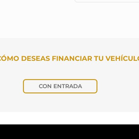
CÓMO DESEAS FINANCIAR TU VEHÍCUL
CON ENTRADA
os meses deseas pagar?
Cuota fija
TUS DATOS PARA CONOCER TU CUOT