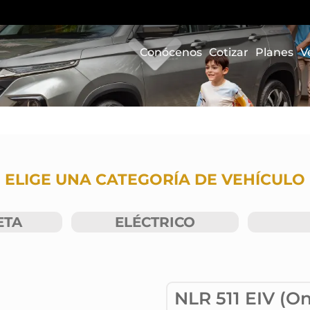
Conócenos
Cotizar
Planes
V
ELIGE UNA CATEGORÍA DE VEHÍCULO
ETA
ELÉCTRICO
NLR 511 EIV (On