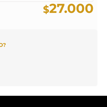
27.000
O?
 mensual
A MENSUAL