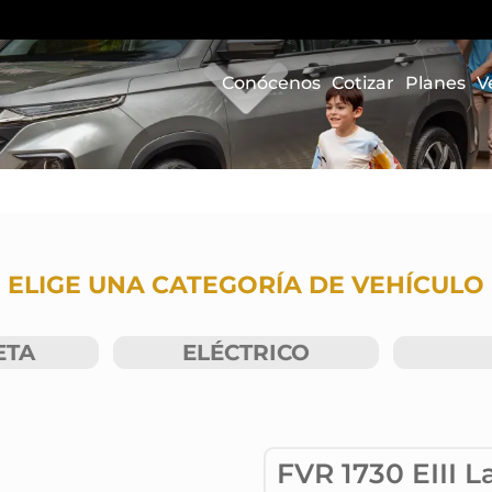
Conócenos
Cotizar
Planes
V
ELIGE UNA CATEGORÍA DE VEHÍCULO
ETA
ELÉCTRICO
FVR 1730 EIII L