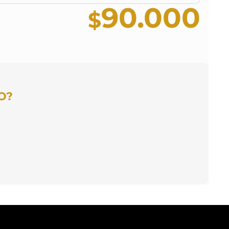
90.000
O?
 mensual
A MENSUAL