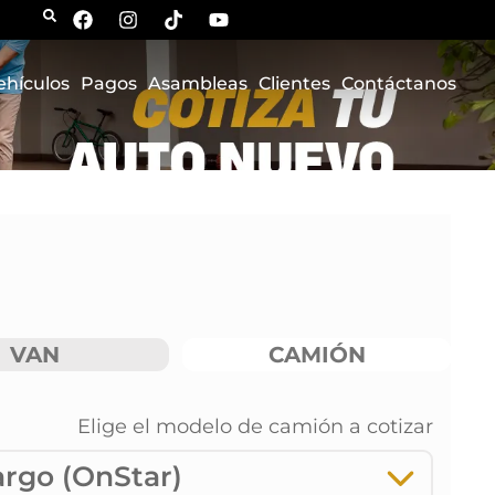
ehículos
Pagos
Asambleas
Clientes
Contáctanos
VAN
CAMIÓN
Elige el modelo de
camión
a cotizar
argo (OnStar)