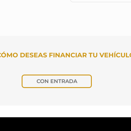
CÓMO DESEAS FINANCIAR TU VEHÍCUL
CON ENTRADA
os meses deseas pagar?
Cuota fija
TUS DATOS PARA CONOCER TU CUOT