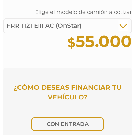
Elige el modelo de
camión
a cotizar
FRR 1121 EIII AC (OnStar)
55.000
¿CÓMO DESEAS FINANCIAR TU
VEHÍCULO?
CON ENTRADA
¿Por cuántos meses deseas pagar?