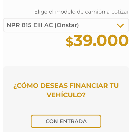
Elige el modelo de
camión
a cotizar
NPR 815 EIII AC (Onstar)
39.000
¿CÓMO DESEAS FINANCIAR TU
VEHÍCULO?
CON ENTRADA
¿Por cuántos meses deseas pagar?