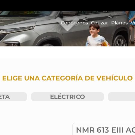
Conócenos
Cotizar
Planes
V
ELIGE UNA CATEGORÍA DE VEHÍCULO
ETA
ELÉCTRICO
NMR 613 EIII A