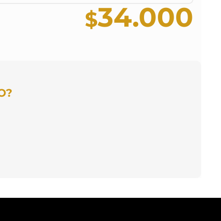
34.000
O?
 mensual
A MENSUAL