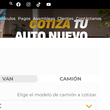
ehículos
Pagos
Asambleas
Clientes
Contáctanos
VAN
CAMIÓN
Elige el modelo de
camión
a cotizar
C