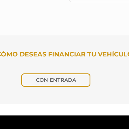
CÓMO DESEAS FINANCIAR TU VEHÍCUL
CON ENTRADA
os meses deseas pagar?
Cuota fija
TUS DATOS PARA CONOCER TU CUOT