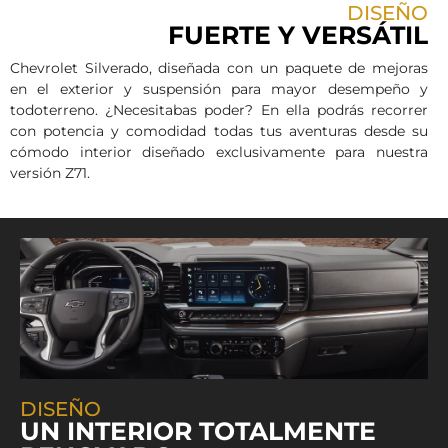
DISEÑO
FUERTE Y VERSÁTIL
Chevrolet Silverado, diseñada con un paquete de mejoras
en el exterior y suspensión para mayor desempeño y
todoterreno. ¿Necesitabas poder? En ella podrás recorrer
con potencia y comodidad todas tus aventuras desde su
cómodo interior diseñado exclusivamente para nuestra
versión Z71.
DISEÑO
UN INTERIOR TOTALMENTE