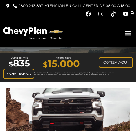
1800 243 897
ATENCIÓN EN CALL CENTER DE 08:00 A 18:00
Cuota del mes
Ahorra hasta
835
15.000
¡COTIZA AQUÍ!
$
FICHA TÉCNICA
* Aplican condiciones según el plan de compra programada que elijas. Calculado en
base a la tasa referencial de consumo ordinario del 16,3% publicada por el BCE.