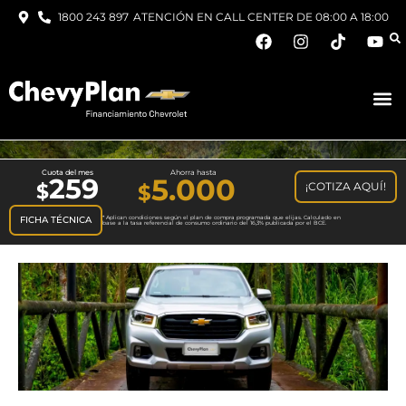
1800 243 897
ATENCIÓN EN CALL CENTER DE 08:00 A 18:00
Cuota del mes
Ahorra hasta
259
5.000
¡COTIZA AQUÍ!
$
FICHA TÉCNICA
* Aplican condiciones según el plan de compra programada que elijas. Calculado en
base a la tasa referencial de consumo ordinario del 16,3% publicada por el BCE.