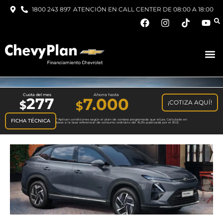
1800 243 897
ATENCIÓN EN CALL CENTER DE 08:00 A 18:00
Cuota del mes
Ahorra hasta
277
7.000
¡COTIZA AQUÍ!
$
FICHA TÉCNICA
* Aplican condiciones según el plan de compra programada que elijas. Calculado en
base a la tasa referencial de consumo ordinario del 16,3% publicada por el BCE.