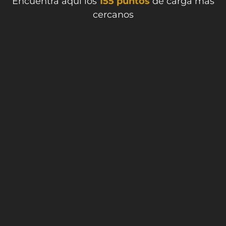
Encuentra aquí los
155 puntos
de carga más
cercanos