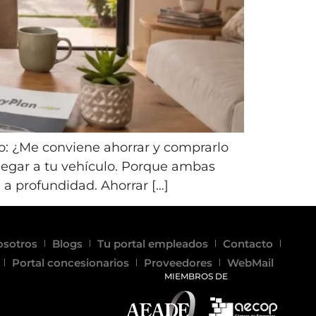
o: ¿Me conviene ahorrar y comprarlo
llegar a tu vehículo. Porque ambas
a profundidad. Ahorrar […]
osotros
Blogs
Tu portal empleados
Contacto
Portal concesionarios
Proveedores
WebMail
MIEMBROS DE